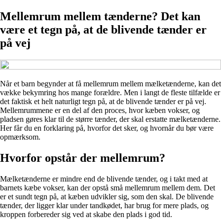
Mellemrum mellem tænderne? Det kan
være et tegn på, at de blivende tænder er
på vej
Når et barn begynder at få mellemrum mellem mælketænderne, kan det
vække bekymring hos mange forældre. Men i langt de fleste tilfælde er
det faktisk et helt naturligt tegn på, at de blivende tænder er på vej.
Mellemrummene er en del af den proces, hvor kæben vokser, og
pladsen gøres klar til de større tænder, der skal erstatte mælketænderne.
Her får du en forklaring på, hvorfor det sker, og hvornår du bør være
opmærksom.
Hvorfor opstår der mellemrum?
Mælketænderne er mindre end de blivende tænder, og i takt med at
barnets kæbe vokser, kan der opstå små mellemrum mellem dem. Det
er et sundt tegn på, at kæben udvikler sig, som den skal. De blivende
tænder, der ligger klar under tandkødet, har brug for mere plads, og
kroppen forbereder sig ved at skabe den plads i god tid.