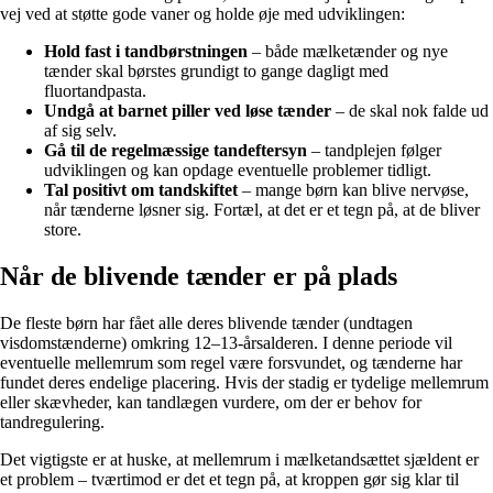
vej ved at støtte gode vaner og holde øje med udviklingen:
Hold fast i tandbørstningen
– både mælketænder og nye
tænder skal børstes grundigt to gange dagligt med
fluortandpasta.
Undgå at barnet piller ved løse tænder
– de skal nok falde ud
af sig selv.
Gå til de regelmæssige tandeftersyn
– tandplejen følger
udviklingen og kan opdage eventuelle problemer tidligt.
Tal positivt om tandskiftet
– mange børn kan blive nervøse,
når tænderne løsner sig. Fortæl, at det er et tegn på, at de bliver
store.
Når de blivende tænder er på plads
De fleste børn har fået alle deres blivende tænder (undtagen
visdomstænderne) omkring 12–13-årsalderen. I denne periode vil
eventuelle mellemrum som regel være forsvundet, og tænderne har
fundet deres endelige placering. Hvis der stadig er tydelige mellemrum
eller skævheder, kan tandlægen vurdere, om der er behov for
tandregulering.
Det vigtigste er at huske, at mellemrum i mælketandsættet sjældent er
et problem – tværtimod er det et tegn på, at kroppen gør sig klar til