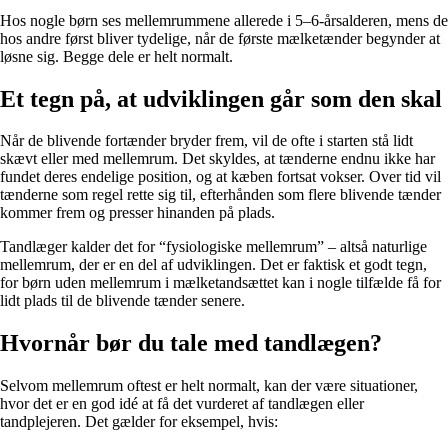
Hos nogle børn ses mellemrummene allerede i 5–6-årsalderen, mens de
hos andre først bliver tydelige, når de første mælketænder begynder at
løsne sig. Begge dele er helt normalt.
Et tegn på, at udviklingen går som den skal
Når de blivende fortænder bryder frem, vil de ofte i starten stå lidt
skævt eller med mellemrum. Det skyldes, at tænderne endnu ikke har
fundet deres endelige position, og at kæben fortsat vokser. Over tid vil
tænderne som regel rette sig til, efterhånden som flere blivende tænder
kommer frem og presser hinanden på plads.
Tandlæger kalder det for “fysiologiske mellemrum” – altså naturlige
mellemrum, der er en del af udviklingen. Det er faktisk et godt tegn,
for børn uden mellemrum i mælketandsættet kan i nogle tilfælde få for
lidt plads til de blivende tænder senere.
Hvornår bør du tale med tandlægen?
Selvom mellemrum oftest er helt normalt, kan der være situationer,
hvor det er en god idé at få det vurderet af tandlægen eller
tandplejeren. Det gælder for eksempel, hvis: