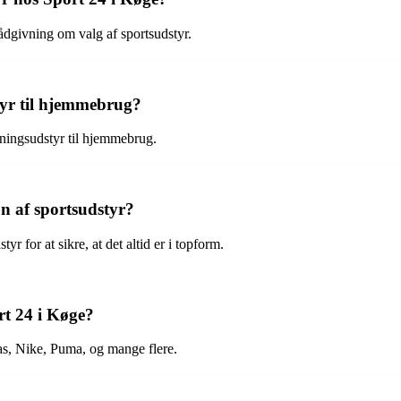
 rådgivning om valg af sportsudstyr.
tyr til hjemmebrug?
æningsudstyr til hjemmebrug.
on af sportsudstyr?
r for at sikre, at det altid er i topform.
t 24 i Køge?
s, Nike, Puma, og mange flere.