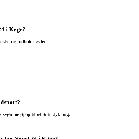
24 i Køge?
udstyr og fodboldstøvler.
ndsport?
fx svømmetøj og tilbehør til dykning.
r hos Sport 24 i Køge?