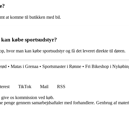
e?
emt at komme til butikken med bil.
 kan købe sportsudstyr?
p, hvor man kan købe sportsudstyr og få det leveret direkte til døren.
erød
•
Matas i Grenaa
•
Sportsmaster i Rønne
•
Fri Bikeshop i Nykøbi
terest
TikTok
Mail
RSS
n give os kommission ved køb.
jene penge gennem samarbejdsaftaler med forhandlere. Genbrug af materi