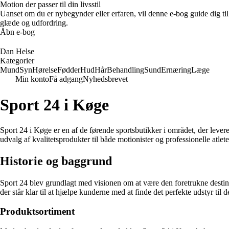
Motion der passer til din livsstil
Uanset om du er nybegynder eller erfaren, vil denne e-bog guide dig ti
glæde og udfordring.
Åbn e-bog
Dan Helse
Kategorier
Mund
Syn
Hørelse
Fødder
Hud
Hår
Behandling
Sund
Ernæring
Læge
Min konto
Få adgang
Nyhedsbrevet
Sport 24 i Køge
Sport 24 i Køge er en af de førende sportsbutikker i området, der levere
udvalg af kvalitetsprodukter til både motionister og professionelle atlete
Historie og baggrund
Sport 24 blev grundlagt med visionen om at være den foretrukne destinati
der står klar til at hjælpe kunderne med at finde det perfekte udstyr til d
Produktsortiment