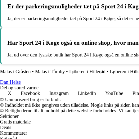
Er der parkeringsmuligheder tæt på Sport 24 i Køg
Ja, der er parkeringsmuligheder tæt på Sport 24 i Køge, så det er n
Har Sport 24 i Køge også en online shop, hvor man
Ja, ud over den fysiske butik har Sport 24 i Køge også en online sho
Matas i Gråsten
•
Matas i Tårnby
•
Løberen i Hillerød
•
Løberen i Hill
Dan Helse
Del og spred varme
X
Facebook
Instagram
LinkedIn
YouTube
Pin
© Uautoriseret brug er forbudt.
© Indholdet må ikke gengives uden tilladelse. Nogle links på siden ka
© Rettighederne til alt indhold på dette website forbeholdes. Vi kan t
Sektioner
Gratis materiale
Deals
Kommentarer
Køberåd