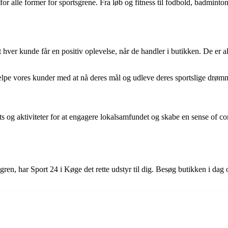
alle former for sportsgrene. Fra løb og fitness til fodbold, badminton og
ver kunde får en positiv oplevelse, når de handler i butikken. De er alti
jælpe vores kunder med at nå deres mål og udleve deres sportslige drøm
s og aktiviteter for at engagere lokalsamfundet og skabe en sense of co
gren, har Sport 24 i Køge det rette udstyr til dig. Besøg butikken i dag