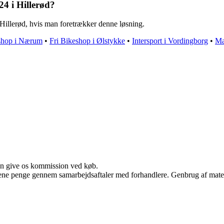
24 i Hillerød?
 Hillerød, hvis man foretrækker denne løsning.
shop i Nærum
•
Fri Bikeshop i Ølstykke
•
Intersport i Vordingborg
•
Ma
kan give os kommission ved køb.
tjene penge gennem samarbejdsaftaler med forhandlere. Genbrug af mater