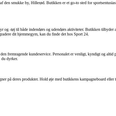
f den smukke by, Hillerød. Butikken er et go-to sted for sportsentusiaster
 og -tøj til både indendørs og udendørs aktiviteter. Butikken tilbyder al
 opgradere dit hjemmegym, kan du finde det hos Sport 24.
er den fremragende kundeservice. Personalet er venligt, kyndigt og altid p
n du dyrker.
ner på deres produkter. Hold øje med butikkens kampagneboard eller ti