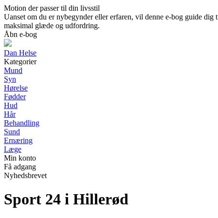
Motion der passer til din livsstil
Uanset om du er nybegynder eller erfaren, vil denne e-bog guide dig t
maksimal glæde og udfordring.
Åbn e-bog
Dan Helse
Kategorier
Mund
Syn
Hørelse
Fødder
Hud
Hår
Behandling
Sund
Ernæring
Læge
Min konto
Få adgang
Nyhedsbrevet
Sport 24 i Hillerød