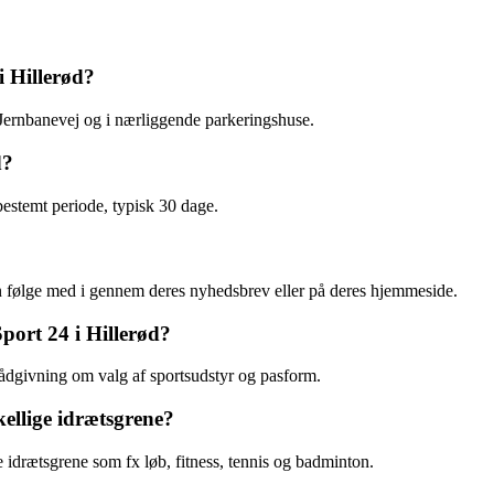
i Hillerød?
 Jernbanevej og i nærliggende parkeringshuse.
d?
bestemt periode, typisk 30 dage.
n følge med i gennem deres nyhedsbrev eller på deres hjemmeside.
port 24 i Hillerød?
l rådgivning om valg af sportsudstyr og pasform.
kellige idrætsgrene?
ige idrætsgrene som fx løb, fitness, tennis og badminton.