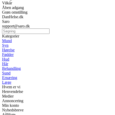
Vilkår
Åben adgang
Grøn omstilling
DanHelse.dk
Saro
support@saro.dk
Kategorier
Mund
Syn
Hørelse
Fødder
Hud
Hår
Behandling
Sund
Ernæring
Læge
Hvem er vi
Henvendelse
Medier
Annoncering
Min konto
Nyhedsbreve
Affiliate