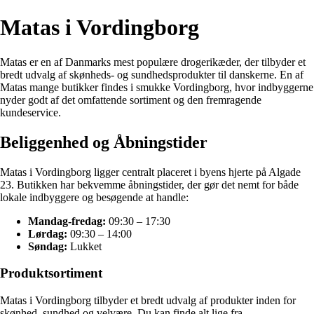
Matas i Vordingborg
Matas er en af Danmarks mest populære drogerikæder, der tilbyder et
bredt udvalg af skønheds- og sundhedsprodukter til danskerne. En af
Matas mange butikker findes i smukke Vordingborg, hvor indbyggerne
nyder godt af det omfattende sortiment og den fremragende
kundeservice.
Beliggenhed og Åbningstider
Matas i Vordingborg ligger centralt placeret i byens hjerte på Algade
23. Butikken har bekvemme åbningstider, der gør det nemt for både
lokale indbyggere og besøgende at handle:
Mandag-fredag:
09:30 – 17:30
Lørdag:
09:30 – 14:00
Søndag:
Lukket
Produktsortiment
Matas i Vordingborg tilbyder et bredt udvalg af produkter inden for
skønhed, sundhed og velvære. Du kan finde alt lige fra