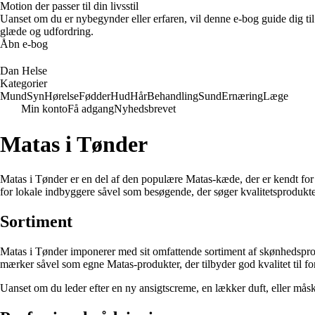
Motion der passer til din livsstil
Uanset om du er nybegynder eller erfaren, vil denne e-bog guide dig ti
glæde og udfordring.
Åbn e-bog
Dan Helse
Kategorier
Mund
Syn
Hørelse
Fødder
Hud
Hår
Behandling
Sund
Ernæring
Læge
Min konto
Få adgang
Nyhedsbrevet
Matas i Tønder
Matas i Tønder er en del af den populære Matas-kæde, der er kendt for a
for lokale indbyggere såvel som besøgende, der søger kvalitetsprodukt
Sortiment
Matas i Tønder imponerer med sit omfattende sortiment af skønhedsprodu
mærker såvel som egne Matas-produkter, der tilbyder god kvalitet til for
Uanset om du leder efter en ny ansigtscreme, en lækker duft, eller måsk