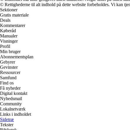
© Rettighederne til alt indhold på dette website forbeholdes. Vi kan t
Sektioner
Gratis materiale
Deals
Kommentarer
Køberåd
Manualer
Visninger
Profil
Min bruger
Abonnementsplan
Gebyrer
Gevinster
Ressourcer
Samfund
Find os
Få nyheder
Digital kontakt
Nyhedsmail
Community
Lokalnetværk
Links i indholdet
Sidetræ
Tekster
Bibliotek