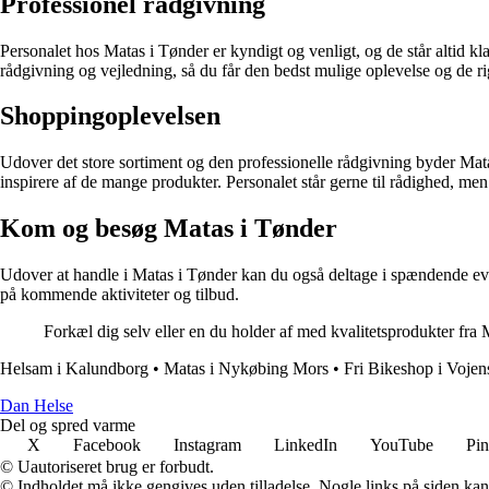
Professionel rådgivning
Personalet hos Matas i Tønder er kyndigt og venligt, og de står altid kl
rådgivning og vejledning, så du får den bedst mulige oplevelse og de r
Shoppingoplevelsen
Udover det store sortiment og den professionelle rådgivning byder Mata
inspirere af de mange produkter. Personalet står gerne til rådighed, men l
Kom og besøg Matas i Tønder
Udover at handle i Matas i Tønder kan du også deltage i spændende ev
på kommende aktiviteter og tilbud.
Forkæl dig selv eller en du holder af med kvalitetsprodukter fra
Helsam i Kalundborg
•
Matas i Nykøbing Mors
•
Fri Bikeshop i Vojen
Dan Helse
Del og spred varme
X
Facebook
Instagram
LinkedIn
YouTube
Pin
© Uautoriseret brug er forbudt.
© Indholdet må ikke gengives uden tilladelse. Nogle links på siden ka