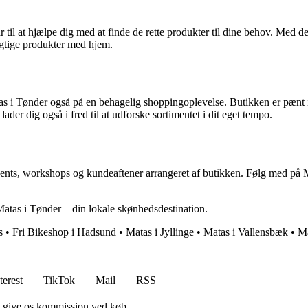
ar til at hjælpe dig med at finde de rette produkter til dine behov. Med
igtige produkter med hjem.
s i Tønder også på en behagelig shoppingoplevelse. Butikken er pænt ind
ader dig også i fred til at udforske sortimentet i dit eget tempo.
ents, workshops og kundeaftener arrangeret af butikken. Følg med på M
 Matas i Tønder – din lokale skønhedsdestination.
s
•
Fri Bikeshop i Hadsund
•
Matas i Jyllinge
•
Matas i Vallensbæk
•
Ma
terest
TikTok
Mail
RSS
n give os kommission ved køb.