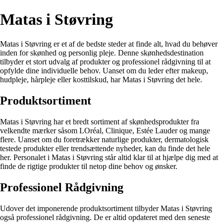
Matas i Støvring
Matas i Støvring er et af de bedste steder at finde alt, hvad du behøver
inden for skønhed og personlig pleje. Denne skønhedsdestination
tilbyder et stort udvalg af produkter og professionel rådgivning til at
opfylde dine individuelle behov. Uanset om du leder efter makeup,
hudpleje, hårpleje eller kosttilskud, har Matas i Støvring det hele.
Produktsortiment
Matas i Støvring har et bredt sortiment af skønhedsprodukter fra
velkendte mærker såsom LOréal, Clinique, Estée Lauder og mange
flere. Uanset om du foretrækker naturlige produkter, dermatologisk
testede produkter eller trendsættende nyheder, kan du finde det hele
her. Personalet i Matas i Støvring står altid klar til at hjælpe dig med at
finde de rigtige produkter til netop dine behov og ønsker.
Professionel Rådgivning
Udover det imponerende produktsortiment tilbyder Matas i Støvring
også professionel rådgivning. De er altid opdateret med den seneste