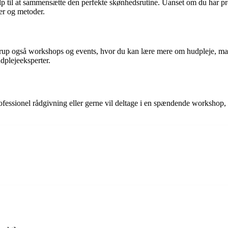
lp til at sammensætte den perfekte skønhedsrutine. Uanset om du har pro
ter og metoder.
rup også workshops og events, hvor du kan lære mere om hudpleje, mak
udplejeeksperter.
fessionel rådgivning eller gerne vil deltage i en spændende workshop, s