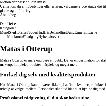
Motion der passer til din livsstil
Uanset om du er nybegynder eller erfaren, vil denne e-bog guide dig ti
glæde og udfordring.
Åbn e-bog
Dan Helse
Kategorier
Mund
Syn
Hørelse
Fødder
Hud
Hår
Behandling
Sund
Ernæring
Læge
Min konto
Få adgang
Nyhedsbrevet
Matas i Otterup
Matas i Otterup er mere end bare en butik. Det er en destination for sk
makeup, hudplejeprodukter, hårpleje og meget mere.
Forkæl dig selv med kvalitetsprodukter
Hos Matas i Otterup kan du være sikker på at finde kvalitetsprodukter f
udvalg at vælge imellem. Personalet står altid klar til at hjælpe dig med 
Professionel rådgivning til din skønhedsrutine