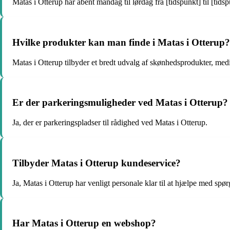
Matas i Otterup har åbent mandag til lørdag fra [tidspunkt] til [tidsp
Hvilke produkter kan man finde i Matas i Otterup?
Matas i Otterup tilbyder et bredt udvalg af skønhedsprodukter, medi
Er der parkeringsmuligheder ved Matas i Otterup?
Ja, der er parkeringspladser til rådighed ved Matas i Otterup.
Tilbyder Matas i Otterup kundeservice?
Ja, Matas i Otterup har venligt personale klar til at hjælpe med sp
Har Matas i Otterup en webshop?