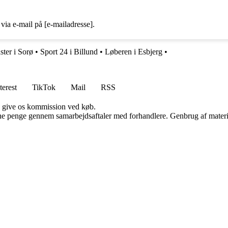
via e-mail på [e-mailadresse].
ster i Sorø
•
Sport 24 i Billund
•
Løberen i Esbjerg
•
terest
TikTok
Mail
RSS
n give os kommission ved køb.
jene penge gennem samarbejdsaftaler med forhandlere. Genbrug af materi