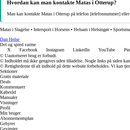
Hvordan kan man kontakte Matas i Otterup?
Man kan kontakte Matas i Otterup på telefon [telefonnummer] eller 
Matas i Slagelse
•
Intersport i Horsens
•
Helsam i Helsingør
•
Sportsma
Dan Helse
Del og spred varme
X
Facebook
Instagram
LinkedIn
YouTube
Pin
© Uautoriseret brug er forbudt.
© Indholdet må ikke gengives uden tilladelse. Nogle links på siden ka
© Rettighederne til alt indhold på dette website forbeholdes. Vi kan t
Sektioner
Gratis materiale
Deals
Kommentarer
Køberåd
Manualer
Visninger
Profil
Min bruger
Abonnementsplan
Gebyrer
Gevinster