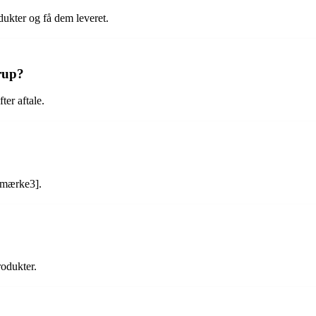
ukter og få dem leveret.
erup?
ter aftale.
[mærke3].
rodukter.