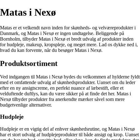
Matas i Nexø
Matas er et velkendt navn inden for skønheds- og velværeprodukter i
Danmark, og Matas i Nexø er ingen undtagelse. Beliggende på
Bornholm, tilbyder Matas i Nexø et bredt udvalg af produkter inden
for hudpleje, makeup, kropspleje, og meget mere. Lad os dykke ned i,
hvad du kan forvente, når du besøger Matas i Nexø.
Produktsortiment
Ved indgangen til Matas i Nexø bydes du velkommen af hylderne fyldt
med et omfattende udvalg af skønhedsprodukter. Uanset om du leder
efter en ny ansigtscreme, en perfekt nuance af læbestift, eller et
velduftende duftlys, kan du være sikker på at finde det her. Matas i
Nexø tilbyder produkter fra anerkendte mærker såvel som mere
budgetvenlige alternativer.
Hudpleje
Hudpleje er en vigtig del af enhver skønhedsrutine, og Matas i Nexø
har et stort udvalg af hudplejeprodukter til både ansigt og krop. Uanset