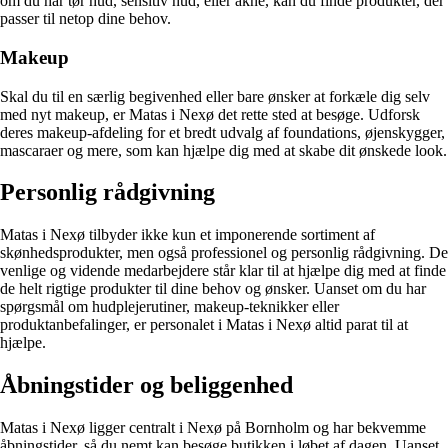
om du har tør hud, sensitiv hud, eller akne, kan du finde produkter, der
passer til netop dine behov.
Makeup
Skal du til en særlig begivenhed eller bare ønsker at forkæle dig selv
med nyt makeup, er Matas i Nexø det rette sted at besøge. Udforsk
deres makeup-afdeling for et bredt udvalg af foundations, øjenskygger,
mascaraer og mere, som kan hjælpe dig med at skabe dit ønskede look.
Personlig rådgivning
Matas i Nexø tilbyder ikke kun et imponerende sortiment af
skønhedsprodukter, men også professionel og personlig rådgivning. De
venlige og vidende medarbejdere står klar til at hjælpe dig med at finde
de helt rigtige produkter til dine behov og ønsker. Uanset om du har
spørgsmål om hudplejerutiner, makeup-teknikker eller
produktanbefalinger, er personalet i Matas i Nexø altid parat til at
hjælpe.
Åbningstider og beliggenhed
Matas i Nexø ligger centralt i Nexø på Bornholm og har bekvemme
åbningstider, så du nemt kan besøge butikken i løbet af dagen. Uanset