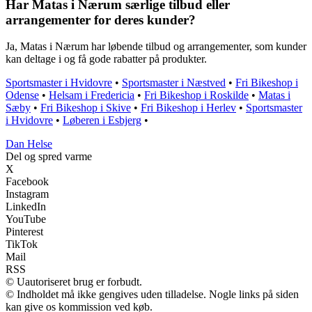
Har Matas i Nærum særlige tilbud eller
arrangementer for deres kunder?
Ja, Matas i Nærum har løbende tilbud og arrangementer, som kunder
kan deltage i og få gode rabatter på produkter.
Sportsmaster i Hvidovre
•
Sportsmaster i Næstved
•
Fri Bikeshop i
Odense
•
Helsam i Fredericia
•
Fri Bikeshop i Roskilde
•
Matas i
Sæby
•
Fri Bikeshop i Skive
•
Fri Bikeshop i Herlev
•
Sportsmaster
i Hvidovre
•
Løberen i Esbjerg
•
Dan Helse
Del og spred varme
X
Facebook
Instagram
LinkedIn
YouTube
Pinterest
TikTok
Mail
RSS
© Uautoriseret brug er forbudt.
© Indholdet må ikke gengives uden tilladelse. Nogle links på siden
kan give os kommission ved køb.