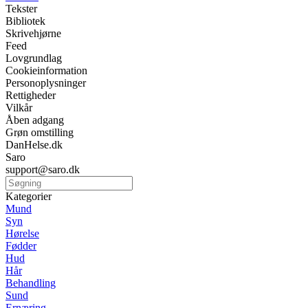
Tekster
Bibliotek
Skrivehjørne
Feed
Lovgrundlag
Cookieinformation
Personoplysninger
Rettigheder
Vilkår
Åben adgang
Grøn omstilling
DanHelse.dk
Saro
support@saro.dk
Kategorier
Mund
Syn
Hørelse
Fødder
Hud
Hår
Behandling
Sund
Ernæring