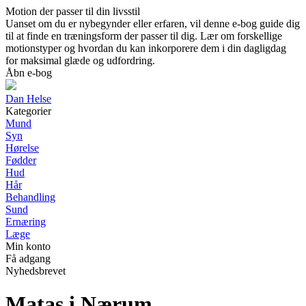
Motion der passer til din livsstil
Uanset om du er nybegynder eller erfaren, vil denne e-bog guide dig
til at finde en træningsform der passer til dig. Lær om forskellige
motionstyper og hvordan du kan inkorporere dem i din dagligdag
for maksimal glæde og udfordring.
Åbn e-bog
Dan Helse
Kategorier
Mund
Syn
Hørelse
Fødder
Hud
Hår
Behandling
Sund
Ernæring
Læge
Min konto
Få adgang
Nyhedsbrevet
Matas i Nærum