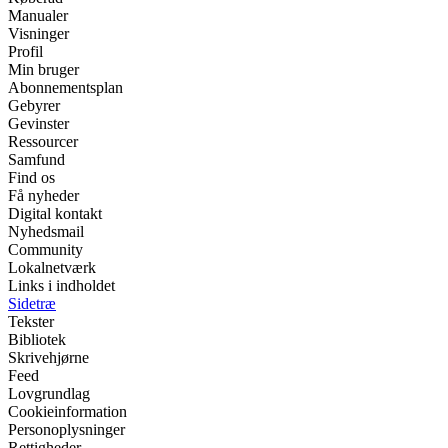
Manualer
Visninger
Profil
Min bruger
Abonnementsplan
Gebyrer
Gevinster
Ressourcer
Samfund
Find os
Få nyheder
Digital kontakt
Nyhedsmail
Community
Lokalnetværk
Links i indholdet
Sidetræ
Tekster
Bibliotek
Skrivehjørne
Feed
Lovgrundlag
Cookieinformation
Personoplysninger
Rettigheder