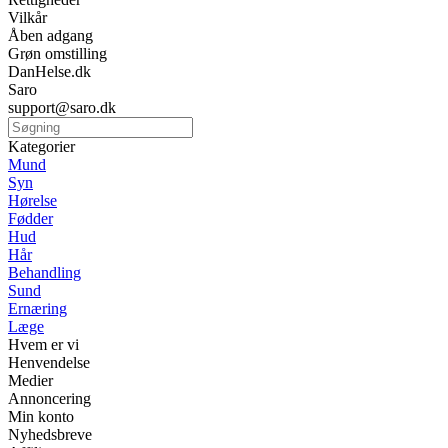
Vilkår
Åben adgang
Grøn omstilling
DanHelse.dk
Saro
support@saro.dk
Kategorier
Mund
Syn
Hørelse
Fødder
Hud
Hår
Behandling
Sund
Ernæring
Læge
Hvem er vi
Henvendelse
Medier
Annoncering
Min konto
Nyhedsbreve