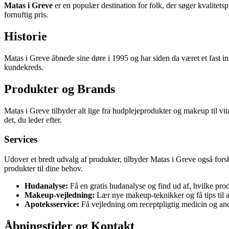
Matas i Greve
er en populær destination for folk, der søger kvalitetsp
fornuftig pris.
Historie
Matas i Greve åbnede sine døre i 1995 og har siden da været et fast in
kundekreds.
Produkter og Brands
Matas i Greve tilbyder alt lige fra hudplejeprodukter og makeup til v
det, du leder efter.
Services
Udover et bredt udvalg af produkter, tilbyder Matas i Greve også forsk
produkter til dine behov.
Hudanalyse:
Få en gratis hudanalyse og find ud af, hvilke prod
Makeup-vejledning:
Lær nye makeup-teknikker og få tips til 
Apoteksservice:
Få vejledning om receptpligtig medicin og an
Åbningstider og Kontakt