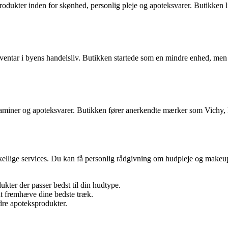
rodukter inden for skønhed, personlig pleje og apoteksvarer. Butikken lig
ventar i byens handelsliv. Butikken startede som en mindre enhed, men h
itaminer og apoteksvarer. Butikken fører anerkendte mærker som Vichy, 
ellige services. Du kan få personlig rådgivning om hudpleje og makeup fr
ukter der passer bedst til din hudtype.
at fremhæve dine bedste træk.
dre apoteksprodukter.