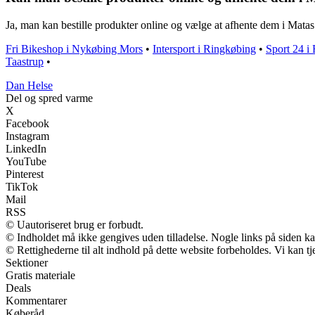
Ja, man kan bestille produkter online og vælge at afhente dem i Mata
Fri Bikeshop i Nykøbing Mors
•
Intersport i Ringkøbing
•
Sport 24 i
Taastrup
•
Dan Helse
Del og spred varme
X
Facebook
Instagram
LinkedIn
YouTube
Pinterest
TikTok
Mail
RSS
© Uautoriseret brug er forbudt.
© Indholdet må ikke gengives uden tilladelse. Nogle links på siden 
© Rettighederne til alt indhold på dette website forbeholdes. Vi kan 
Sektioner
Gratis materiale
Deals
Kommentarer
Køberåd