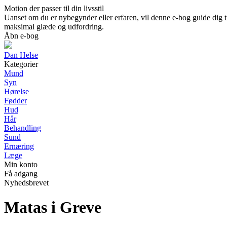
Motion der passer til din livsstil
Uanset om du er nybegynder eller erfaren, vil denne e-bog guide dig t
maksimal glæde og udfordring.
Åbn e-bog
Dan Helse
Kategorier
Mund
Syn
Hørelse
Fødder
Hud
Hår
Behandling
Sund
Ernæring
Læge
Min konto
Få adgang
Nyhedsbrevet
Matas i Greve