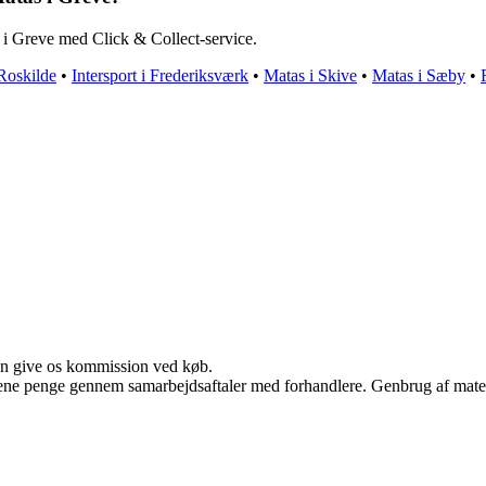
s i Greve med Click & Collect-service.
 Roskilde
•
Intersport i Frederiksværk
•
Matas i Skive
•
Matas i Sæby
•
kan give os kommission ved køb.
tjene penge gennem samarbejdsaftaler med forhandlere. Genbrug af mater