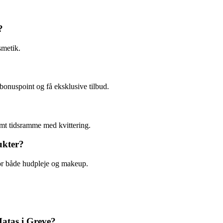
?
smetik.
bonuspoint og få eksklusive tilbud.
emt tidsramme med kvittering.
ukter?
for både hudpleje og makeup.
Matas i Greve?