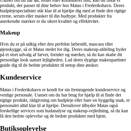
Uanset om du har tør, fedtet eller kombineret hud, kan du finde et
produkt, der passer til dine behov hos Matas i Frederikshavn. Deres
hudplejespecialister står klar til at hjælpe dig med at finde den rigtige
creme, serum eller masker til din hudtype. Med produkter fra
anerkendte mærker er du sikret kvalitet og effektivitet.
Makeup
Hvis du er på udkig efter den perfekte læbestift, mascara eller
øjenskygge, så er Matas stedet for dig. Deres makeup-afdeling byder
på et stort udvalg af farver, formler og mærker, så du kan skabe dit
personlige look uanset lejligheden. Lad deres dygtige makeupartister
guide dig til de bedste produkter til netop dine ønsker.
Kundeservice
Matas i Frederikshavn er kendt for sin fremragende kundeservice og
venlige personale. Uanset om du har brug for hjælp til at finde det
rigtige produkt, rådgivning om hudpleje eller bare en hyggelig snak, er
personalet altid klar til at hjælpe. Derudover tilbyder Matas også
forskellige services som hudanalyse og makeup-vejledning, så du kan
få den bedste oplevelse og de bedste produkter med hjem.
Butiksoplevelse