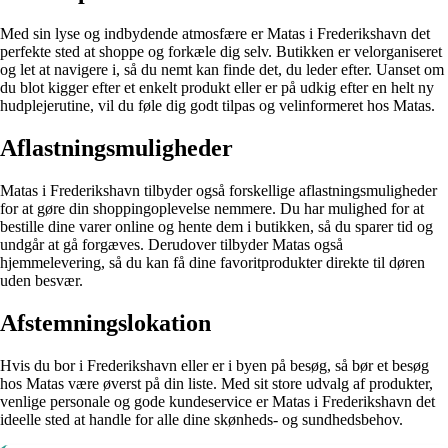
Med sin lyse og indbydende atmosfære er Matas i Frederikshavn det
perfekte sted at shoppe og forkæle dig selv. Butikken er velorganiseret
og let at navigere i, så du nemt kan finde det, du leder efter. Uanset om
du blot kigger efter et enkelt produkt eller er på udkig efter en helt ny
hudplejerutine, vil du føle dig godt tilpas og velinformeret hos Matas.
Aflastningsmuligheder
Matas i Frederikshavn tilbyder også forskellige aflastningsmuligheder
for at gøre din shoppingoplevelse nemmere. Du har mulighed for at
bestille dine varer online og hente dem i butikken, så du sparer tid og
undgår at gå forgæves. Derudover tilbyder Matas også
hjemmelevering, så du kan få dine favoritprodukter direkte til døren
uden besvær.
Afstemningslokation
Hvis du bor i Frederikshavn eller er i byen på besøg, så bør et besøg
hos Matas være øverst på din liste. Med sit store udvalg af produkter,
venlige personale og gode kundeservice er Matas i Frederikshavn det
ideelle sted at handle for alle dine skønheds- og sundhedsbehov.