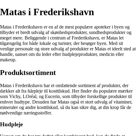
Matas i Frederikshavn
Matas i Frederikshavn er en af de mest populære apoteker i byen og
tilbyder et bredt udvalg af skønhedsprodukter, sundhedsprodukter og
meget mere. Beliggende i centrum af Frederikshavn, er Matas let
tilgængelig for både lokale og turister, der besøger byen. Med sit
venlige personale og store udvalg af produkter er Matas et ideelt sted at
handle, uanset om du leder efter hudplejeprodukter, medicin eller
makeup.
Produktsortiment
Matas i Frederikshavn har et omfattende sortiment af produkter, der
dækker alt fra hårpleje til kosttilskud. Her finder du populære mærker
som Vichy, LOréal, og Eucerin, som tilbyder forskellige produkter til
enhver hudtype. Desuden har Matas også et stort udvalg af vitaminer,
mineraler og andre kosttilskud, så du kan sikre dig, at din krop får de
nødvendige næringsstoffer.
Hudpleje