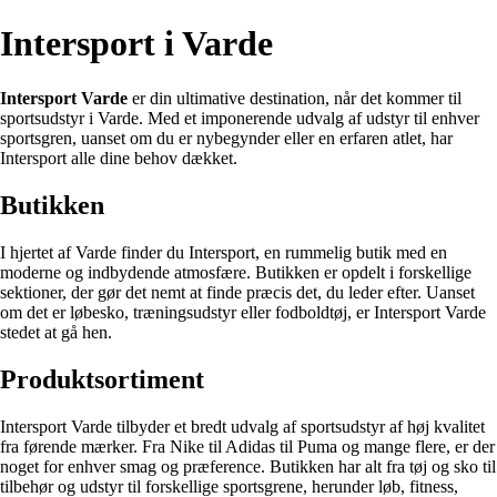
Intersport i Varde
Intersport Varde
er din ultimative destination, når det kommer til
sportsudstyr i Varde. Med et imponerende udvalg af udstyr til enhver
sportsgren, uanset om du er nybegynder eller en erfaren atlet, har
Intersport alle dine behov dækket.
Butikken
I hjertet af Varde finder du Intersport, en rummelig butik med en
moderne og indbydende atmosfære. Butikken er opdelt i forskellige
sektioner, der gør det nemt at finde præcis det, du leder efter. Uanset
om det er løbesko, træningsudstyr eller fodboldtøj, er Intersport Varde
stedet at gå hen.
Produktsortiment
Intersport Varde tilbyder et bredt udvalg af sportsudstyr af høj kvalitet
fra førende mærker. Fra Nike til Adidas til Puma og mange flere, er der
noget for enhver smag og præference. Butikken har alt fra tøj og sko til
tilbehør og udstyr til forskellige sportsgrene, herunder løb, fitness,