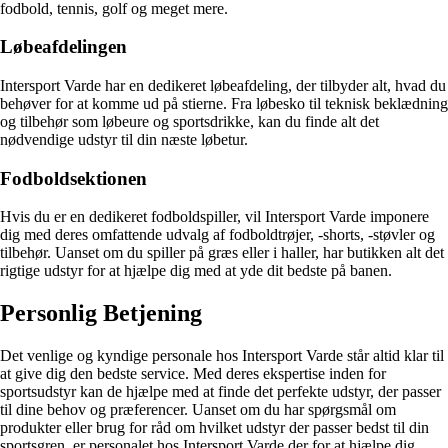
fodbold, tennis, golf og meget mere.
Løbeafdelingen
Intersport Varde har en dedikeret løbeafdeling, der tilbyder alt, hvad du
behøver for at komme ud på stierne. Fra løbesko til teknisk beklædning
og tilbehør som løbeure og sportsdrikke, kan du finde alt det
nødvendige udstyr til din næste løbetur.
Fodboldsektionen
Hvis du er en dedikeret fodboldspiller, vil Intersport Varde imponere
dig med deres omfattende udvalg af fodboldtrøjer, -shorts, -støvler og
tilbehør. Uanset om du spiller på græs eller i haller, har butikken alt det
rigtige udstyr for at hjælpe dig med at yde dit bedste på banen.
Personlig Betjening
Det venlige og kyndige personale hos Intersport Varde står altid klar til
at give dig den bedste service. Med deres ekspertise inden for
sportsudstyr kan de hjælpe med at finde det perfekte udstyr, der passer
til dine behov og præferencer. Uanset om du har spørgsmål om
produkter eller brug for råd om hvilket udstyr der passer bedst til din
sportsgren, er personalet hos Intersport Varde der for at hjælpe dig.