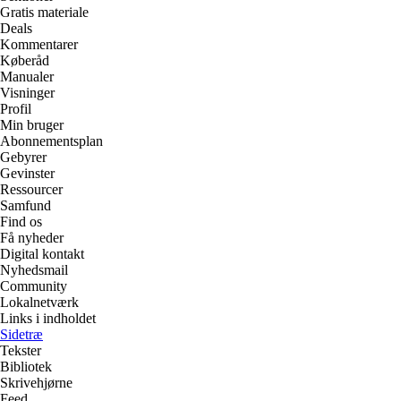
Gratis materiale
Deals
Kommentarer
Køberåd
Manualer
Visninger
Profil
Min bruger
Abonnementsplan
Gebyrer
Gevinster
Ressourcer
Samfund
Find os
Få nyheder
Digital kontakt
Nyhedsmail
Community
Lokalnetværk
Links i indholdet
Sidetræ
Tekster
Bibliotek
Skrivehjørne
Feed