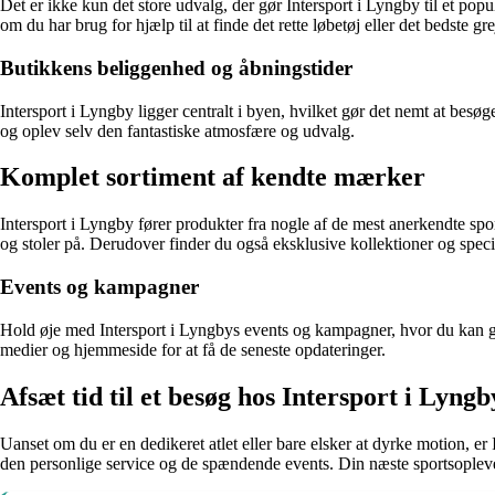
Det er ikke kun det store udvalg, der gør Intersport i Lyngby til et popu
om du har brug for hjælp til at finde det rette løbetøj eller det bedste gr
Butikkens beliggenhed og åbningstider
Intersport i Lyngby ligger centralt i byen, hvilket gør det nemt at besøg
og oplev selv den fantastiske atmosfære og udvalg.
Komplet sortiment af kendte mærker
Intersport i Lyngby fører produkter fra nogle af de mest anerkendte sp
og stoler på. Derudover finder du også eksklusive kollektioner og speci
Events og kampagner
Hold øje med Intersport i Lyngbys events og kampagner, hvor du kan gø
medier og hjemmeside for at få de seneste opdateringer.
Afsæt tid til et besøg hos Intersport i Lyngb
Uanset om du er en dedikeret atlet eller bare elsker at dyrke motion, er
den personlige service og de spændende events. Din næste sportsoplevel