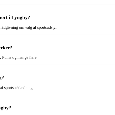
port i Lyngby?
t rådgivning om valg af sportsudstyr.
ærker?
e, Puma og mange flere.
g?
g af sportsbeklædning.
yngby?