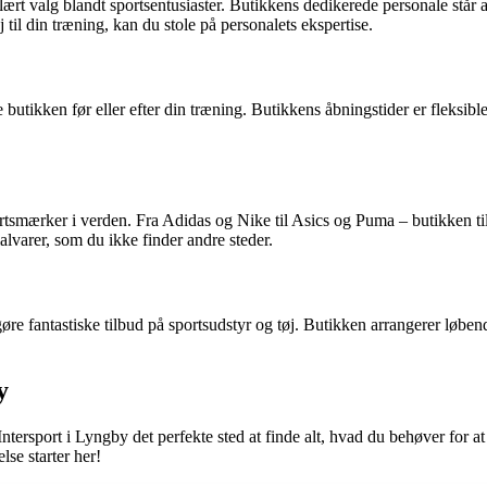
lært valg blandt sportsentusiaster. Butikkens dedikerede personale står a
ej til din træning, kan du stole på personalets ekspertise.
e butikken før eller efter din træning. Butikkens åbningstider er fleksibl
ortsmærker i verden. Fra Adidas og Nike til Asics og Puma – butikken ti
alvarer, som du ikke finder andre steder.
re fantastiske tilbud på sportsudstyr og tøj. Butikken arrangerer løbe
y
 Intersport i Lyngby det perfekte sted at finde alt, hvad du behøver for 
se starter her!