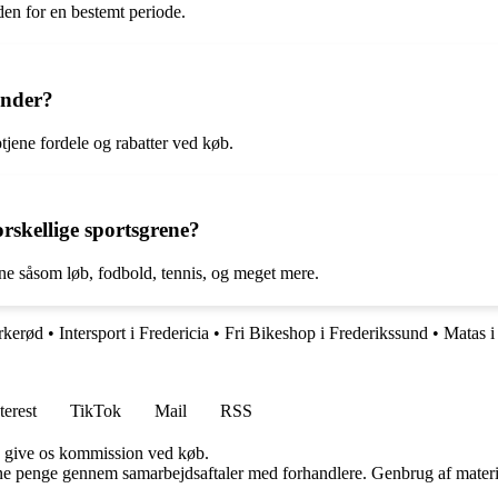
nden for en bestemt periode.
under?
tjene fordele og rabatter ved køb.
orskellige sportsgrene?
rene såsom løb, fodbold, tennis, og meget mere.
irkerød
•
Intersport i Fredericia
•
Fri Bikeshop i Frederikssund
•
Matas i
terest
TikTok
Mail
RSS
n give os kommission ved køb.
jene penge gennem samarbejdsaftaler med forhandlere. Genbrug af materi