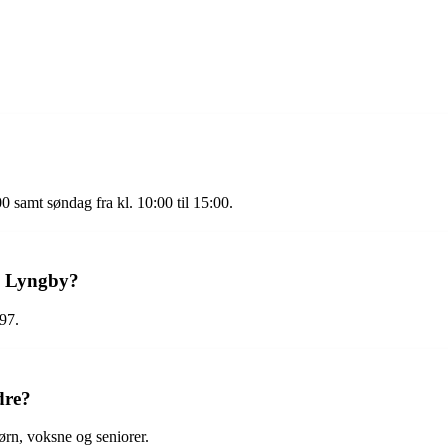
00 samt søndag fra kl. 10:00 til 15:00.
i Lyngby?
97.
dre?
børn, voksne og seniorer.