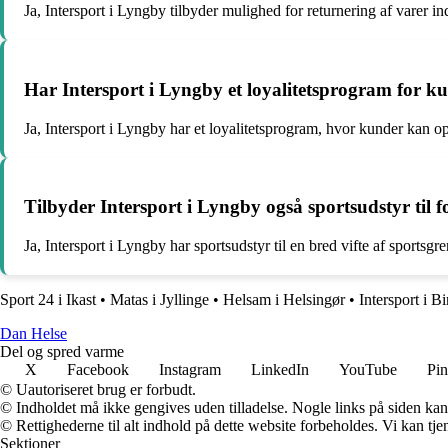
Ja, Intersport i Lyngby tilbyder mulighed for returnering af varer i
Har Intersport i Lyngby et loyalitetsprogram for k
Ja, Intersport i Lyngby har et loyalitetsprogram, hvor kunder kan op
Tilbyder Intersport i Lyngby også sportsudstyr til f
Ja, Intersport i Lyngby har sportsudstyr til en bred vifte af sportsg
Sport 24 i Ikast
•
Matas i Jyllinge
•
Helsam i Helsingør
•
Intersport i B
Dan Helse
Del og spred varme
X
Facebook
Instagram
LinkedIn
YouTube
Pin
© Uautoriseret brug er forbudt.
© Indholdet må ikke gengives uden tilladelse. Nogle links på siden ka
© Rettighederne til alt indhold på dette website forbeholdes. Vi kan t
Sektioner