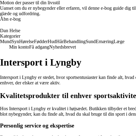
Motion der passer til din livsstil
Uanset om du er nybegynder eller erfaren, vil denne e-bog guide dig ti
glæde og udfordring.
Åbn e-bog
Dan Helse
Kategorier
Mund
Syn
Hørelse
Fødder
Hud
Hår
Behandling
Sund
Ernæring
Læge
Min konto
Få adgang
Nyhedsbrevet
Intersport i Lyngby
Intersport i Lyngby er stedet, hvor sportsentusiaster kan finde alt, hva
enhver, der elsker at være aktiv.
Kvalitetsprodukter til enhver sportsaktivite
Hos Intersport i Lyngby er kvalitet i højsædet. Butikken tilbyder et bredt
blot nybegynder, kan du finde alt, hvad du skal bruge til din sport i den
Personlig service og ekspertise