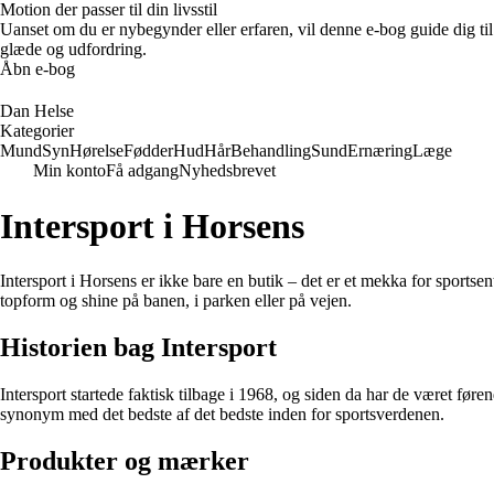
Motion der passer til din livsstil
Uanset om du er nybegynder eller erfaren, vil denne e-bog guide dig ti
glæde og udfordring.
Åbn e-bog
Dan Helse
Kategorier
Mund
Syn
Hørelse
Fødder
Hud
Hår
Behandling
Sund
Ernæring
Læge
Min konto
Få adgang
Nyhedsbrevet
Intersport i Horsens
Intersport i Horsens er ikke bare en butik – det er et mekka for sportsent
topform og shine på banen, i parken eller på vejen.
Historien bag Intersport
Intersport startede faktisk tilbage i 1968, og siden da har de været før
synonym med det bedste af det bedste inden for sportsverdenen.
Produkter og mærker