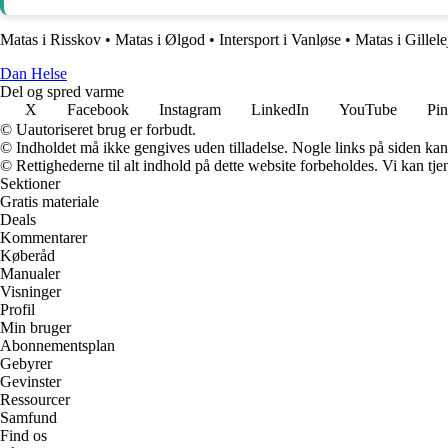
Matas i Risskov
•
Matas i Ølgod
•
Intersport i Vanløse
•
Matas i Gillele
Dan Helse
Del og spred varme
X
Facebook
Instagram
LinkedIn
YouTube
Pin
© Uautoriseret brug er forbudt.
© Indholdet må ikke gengives uden tilladelse. Nogle links på siden ka
© Rettighederne til alt indhold på dette website forbeholdes. Vi kan t
Sektioner
Gratis materiale
Deals
Kommentarer
Køberåd
Manualer
Visninger
Profil
Min bruger
Abonnementsplan
Gebyrer
Gevinster
Ressourcer
Samfund
Find os