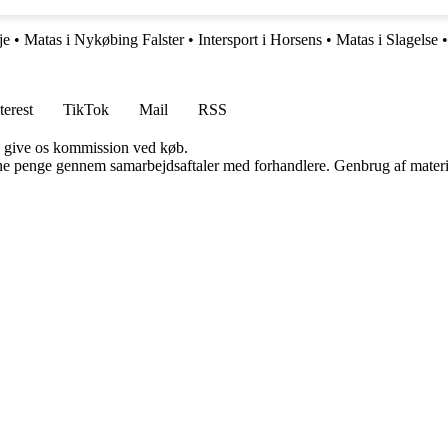
je
•
Matas i Nykøbing Falster
•
Intersport i Horsens
•
Matas i Slagelse
•
terest
TikTok
Mail
RSS
n give os kommission ved køb.
jene penge gennem samarbejdsaftaler med forhandlere. Genbrug af materi