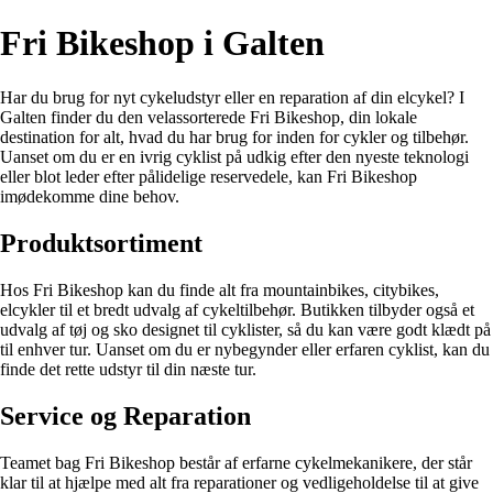
Fri Bikeshop i Galten
Har du brug for nyt cykeludstyr eller en reparation af din elcykel? I
Galten finder du den velassorterede Fri Bikeshop, din lokale
destination for alt, hvad du har brug for inden for cykler og tilbehør.
Uanset om du er en ivrig cyklist på udkig efter den nyeste teknologi
eller blot leder efter pålidelige reservedele, kan Fri Bikeshop
imødekomme dine behov.
Produktsortiment
Hos Fri Bikeshop kan du finde alt fra mountainbikes, citybikes,
elcykler til et bredt udvalg af cykeltilbehør. Butikken tilbyder også et
udvalg af tøj og sko designet til cyklister, så du kan være godt klædt på
til enhver tur. Uanset om du er nybegynder eller erfaren cyklist, kan du
finde det rette udstyr til din næste tur.
Service og Reparation
Teamet bag Fri Bikeshop består af erfarne cykelmekanikere, der står
klar til at hjælpe med alt fra reparationer og vedligeholdelse til at give